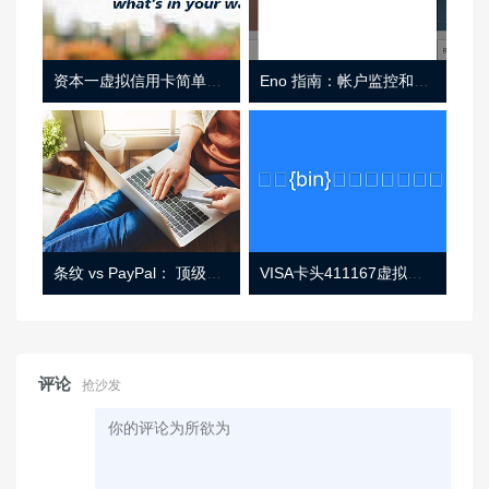
资本一虚拟信用卡简单介绍
Eno 指南：帐户监控和虚拟卡号
条纹 vs PayPal： 顶级功能， 定价 （和更多！
VISA卡头411167虚拟卡基础信息
评论
抢沙发