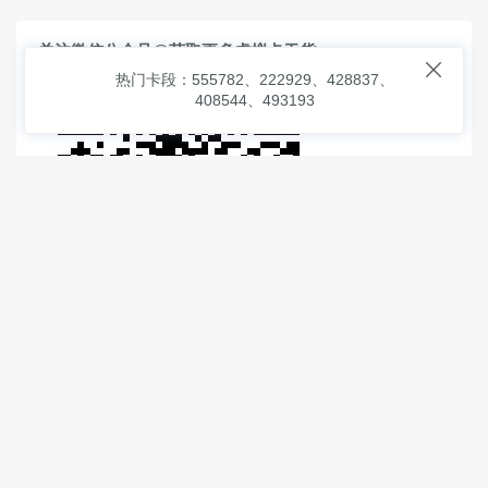
关注微信公众号@获取更多虚拟卡干货

热门卡段：555782、222929、428837、
408544、493193
© 2026
虚拟信用卡之家
本次查询请求：91 页面生成耗时：
2.92609 沪2546854号