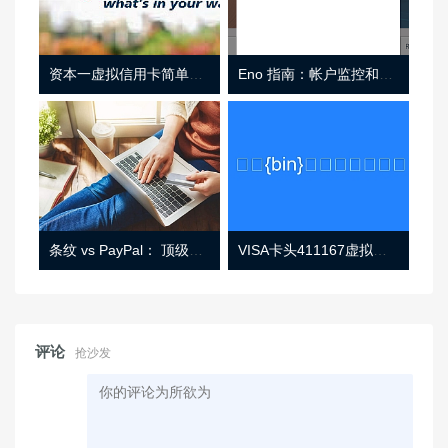
资本一虚拟信用卡简单介绍
Eno 指南：帐户监控和虚拟卡号
条纹 vs PayPal： 顶级功能， 定价 （和更多！
VISA卡头411167虚拟卡基础信息
评论
抢沙发