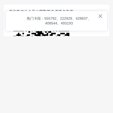
关注微信公众号@获取更多虚拟卡干货

热门卡段：555782、222929、428837、
408544、493193
© 2026
虚拟信用卡之家
本次查询请求：91 页面生成耗时：
2.33263 沪2546854号