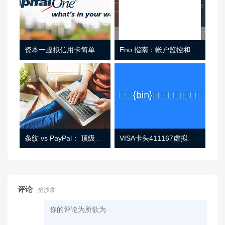
资本一虚拟信用卡简单介绍
Eno 指南：帐户监控和虚拟卡号
条纹 vs PayPal： 顶级功能， 定价 （和更多！
VISA卡头411167虚拟卡基础信息
评论
抢沙发