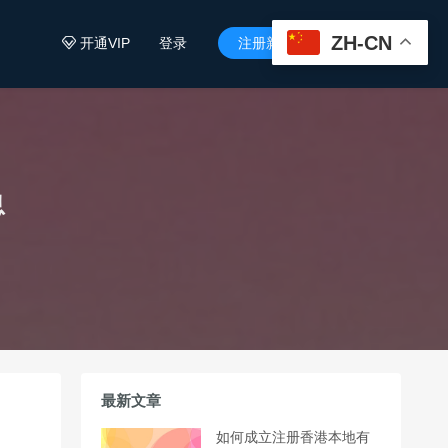
ZH-CN
开通VIP
登录
注册新用户


息
最新文章
如何成立注册香港本地有