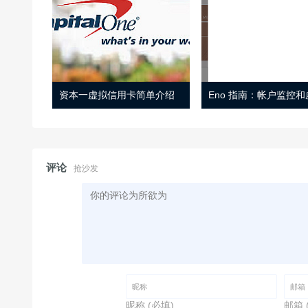
资本一虚拟信用卡简单介绍
评论
抢沙发
昵称 (必填)
邮箱 