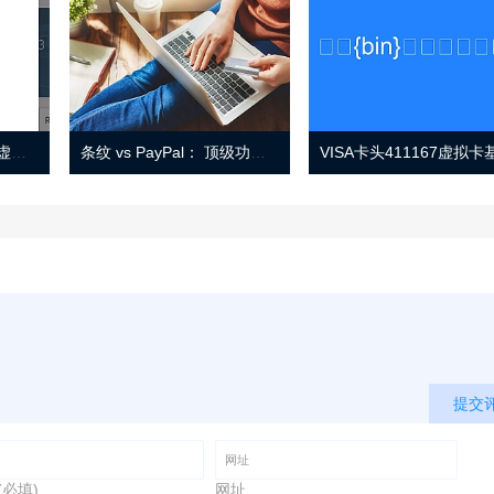
Eno 指南：帐户监控和虚拟卡号
条纹 vs PayPal： 顶级功能， 定价 （和更多！
提交
(必填)
网址