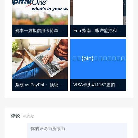
资本一虚拟信用卡简单介绍
Eno 指南：帐户监控和虚拟卡号
条纹 vs PayPal： 顶级功能， 定价 （和更多！
VISA卡头411167虚拟卡基础信息
评论
抢沙发