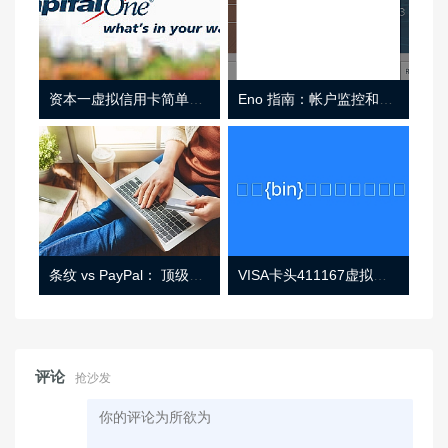
资本一虚拟信用卡简单介绍
Eno 指南：帐户监控和虚拟卡号
条纹 vs PayPal： 顶级功能， 定价 （和更多！
VISA卡头411167虚拟卡基础信息
评论
抢沙发