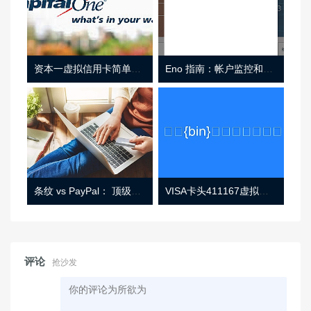
资本一虚拟信用卡简单介绍
Eno 指南：帐户监控和虚拟卡号
条纹 vs PayPal： 顶级功能， 定价 （和更多！
VISA卡头411167虚拟卡基础信息
评论
抢沙发