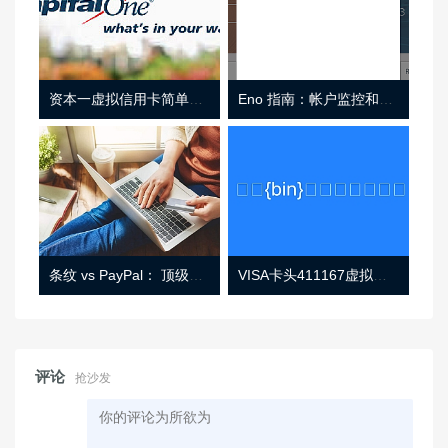
资本一虚拟信用卡简单介绍
Eno 指南：帐户监控和虚拟卡号
条纹 vs PayPal： 顶级功能， 定价 （和更多！
VISA卡头411167虚拟卡基础信息
评论
抢沙发