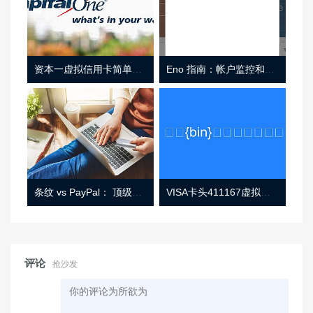
资本一虚拟信用卡简单介绍
Eno 指南：帐户监控和虚拟卡号
条纹 vs PayPal： 顶级功能， 定价 （和更多！
VISA卡头411167虚拟卡基础信息
评论
抢沙发