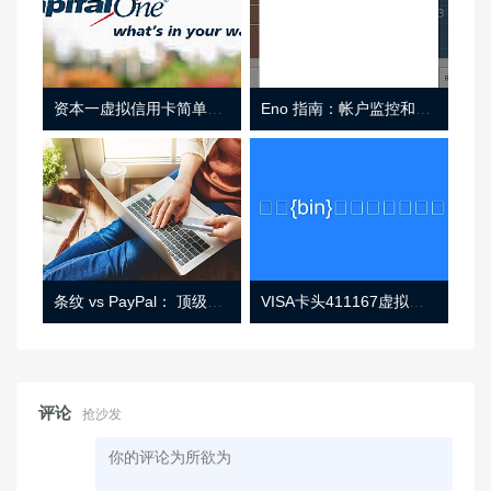
资本一虚拟信用卡简单介绍
Eno 指南：帐户监控和虚拟卡号
条纹 vs PayPal： 顶级功能， 定价 （和更多！
VISA卡头411167虚拟卡基础信息
评论
抢沙发