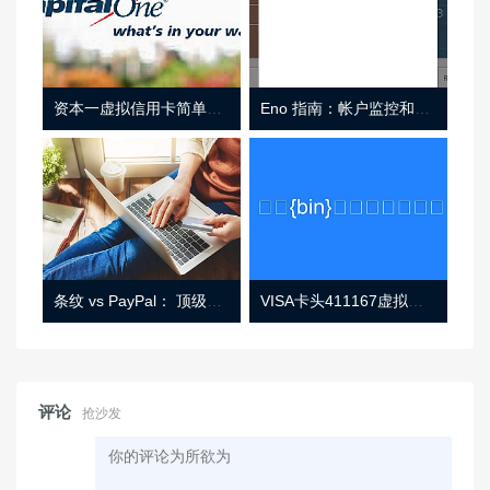
资本一虚拟信用卡简单介绍
Eno 指南：帐户监控和虚拟卡号
条纹 vs PayPal： 顶级功能， 定价 （和更多！
VISA卡头411167虚拟卡基础信息
评论
抢沙发