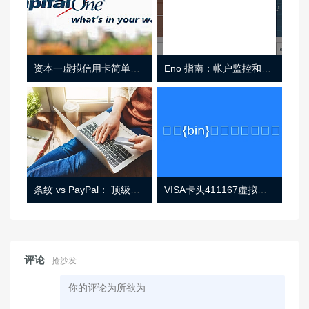
资本一虚拟信用卡简单介绍
Eno 指南：帐户监控和虚拟卡号
条纹 vs PayPal： 顶级功能， 定价 （和更多！
VISA卡头411167虚拟卡基础信息
评论
抢沙发