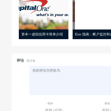
资本一虚拟信用卡简单介绍
评论
抢沙发
昵称 (必填)
邮箱 