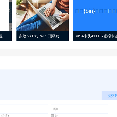
Eno 指南：帐户监控和虚拟卡号
条纹 vs PayPal： 顶级功能， 定价 （和更多！
提交
(必填)
网址