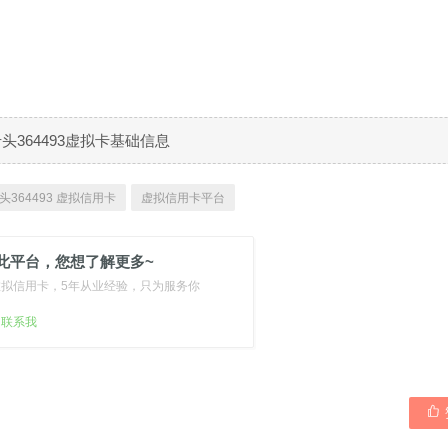
B卡头364493虚拟卡基础信息
头364493 虚拟信用卡
虚拟信用卡平台
此平台，您想了解更多~
虚拟信用卡，5年从业经验，只为服务你
扫联系我
