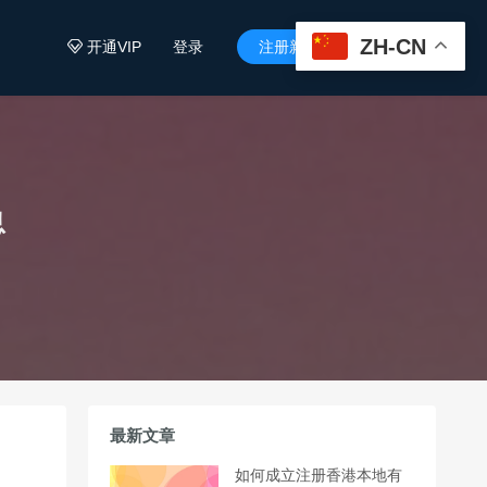
ZH-CN
开通VIP
登录
注册新用户


息
最新文章
如何成立注册香港本地有