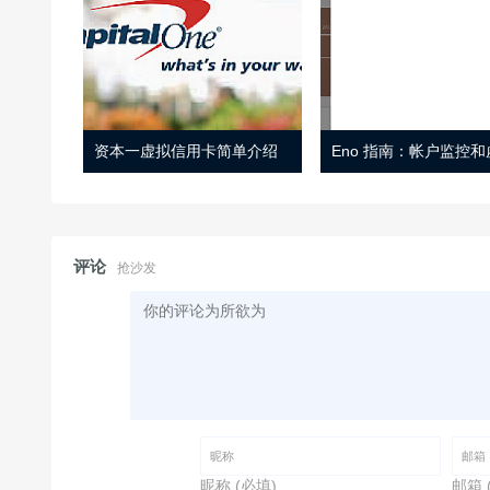
资本一虚拟信用卡简单介绍
评论
抢沙发
昵称 (必填)
邮箱 