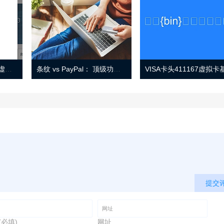
Eno 指南：帐户监控和虚拟卡号
条纹 vs PayPal： 顶级功能， 定价 （和更多！
提交
(必填)
网址