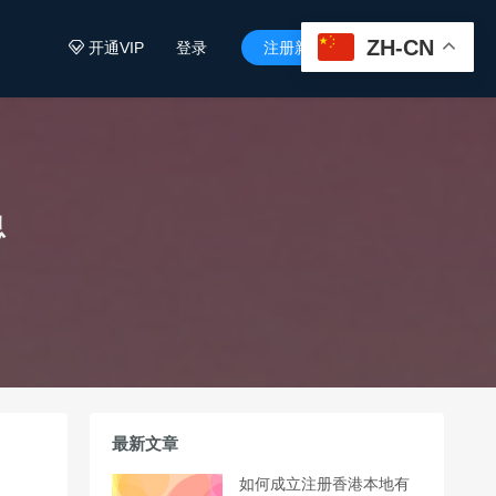
ZH-CN
开通VIP
登录
注册新用户


息
最新文章
如何成立注册香港本地有