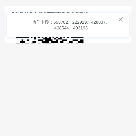
关注微信公众号@获取更多虚拟卡干货

热门卡段：555782、222929、428837、
408544、493193
© 2026
虚拟信用卡之家
本次查询请求：91 页面生成耗时：
3.56224 沪2546854号