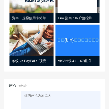
资本一虚拟信用卡简单介绍
Eno 指南：帐户监控和虚拟卡号
条纹 vs PayPal： 顶级功能， 定价 （和更多！
VISA卡头411167虚拟卡基础信息
评论
抢沙发