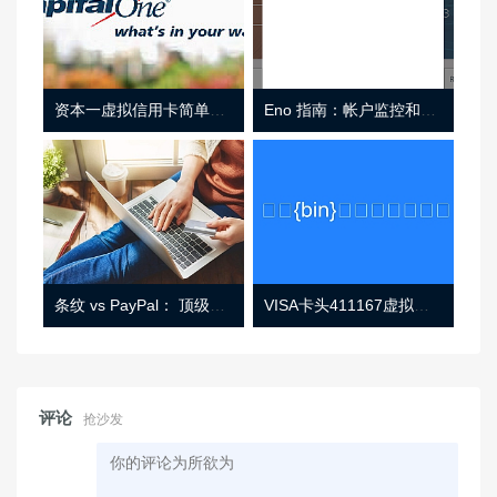
资本一虚拟信用卡简单介绍
Eno 指南：帐户监控和虚拟卡号
条纹 vs PayPal： 顶级功能， 定价 （和更多！
VISA卡头411167虚拟卡基础信息
评论
抢沙发