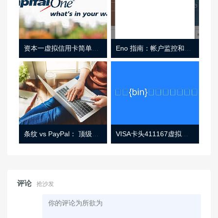
资本一虚拟信用卡简单介绍
Eno 指南：帐户监控和虚拟卡号
条纹 vs PayPal： 顶级功能， 定价 （和更多！
VISA卡头411167虚拟卡基础信息
评论
抢沙发