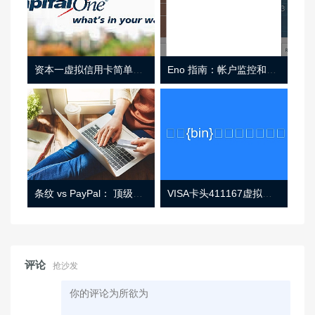
资本一虚拟信用卡简单介绍
Eno 指南：帐户监控和虚拟卡号
条纹 vs PayPal： 顶级功能， 定价 （和更多！
VISA卡头411167虚拟卡基础信息
评论
抢沙发