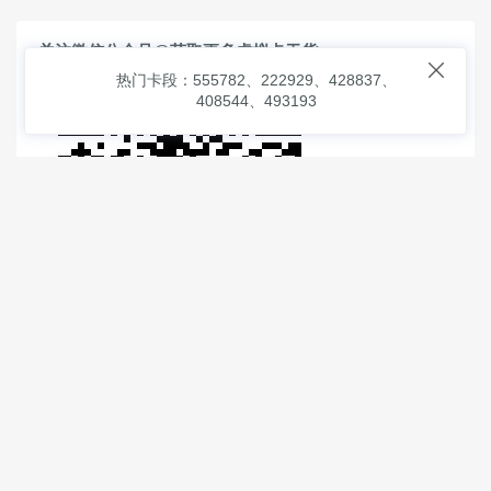
关注微信公众号@获取更多虚拟卡干货

热门卡段：555782、222929、428837、
408544、493193
© 2026
虚拟信用卡之家
本次查询请求：91 页面生成耗时：
3.68924 沪2546854号