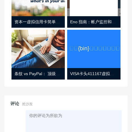
资本一虚拟信用卡简单介绍
Eno 指南：帐户监控和虚拟卡号
条纹 vs PayPal： 顶级功能， 定价 （和更多！
VISA卡头411167虚拟卡基础信息
评论
抢沙发