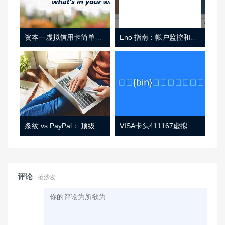
资本一虚拟信用卡简单介绍
Eno 指南：帐户监控和虚拟卡号
条纹 vs PayPal： 顶级功能， 定价 （和更多！
VISA卡头411167虚拟卡基础信息
评论
抢沙发