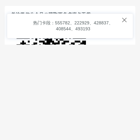
关注微信公众号@获取更多虚拟卡干货

热门卡段：555782、222929、428837、
408544、493193
© 2026
虚拟信用卡之家
本次查询请求：91 页面生成耗时：
1.12606 沪2546854号