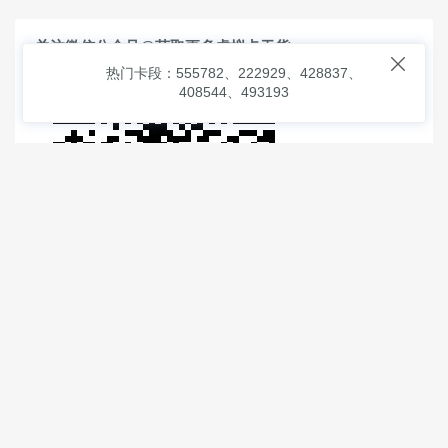
关注微信公众号@获取更多虚拟卡干货

热门卡段：555782、222929、428837、
408544、493193
© 2026
虚拟信用卡之家
本次查询请求：91 页面生成耗时：
1.23202 沪2546854号