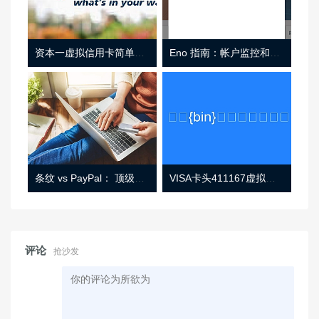
资本一虚拟信用卡简单介绍
Eno 指南：帐户监控和虚拟卡号
条纹 vs PayPal： 顶级功能， 定价 （和更多！
VISA卡头411167虚拟卡基础信息
评论
抢沙发