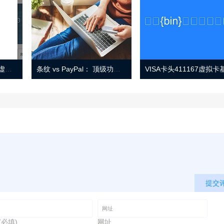
Eno 指南：帐户监控和虚拟卡号
条纹 vs PayPal： 顶级功能， 定价 （和更多！
提交
(必填)
网址