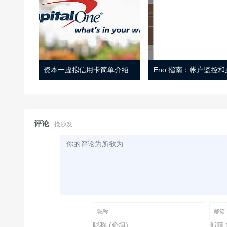
资本一虚拟信用卡简单介绍
评论
抢沙发
昵称 (必填)
邮箱 