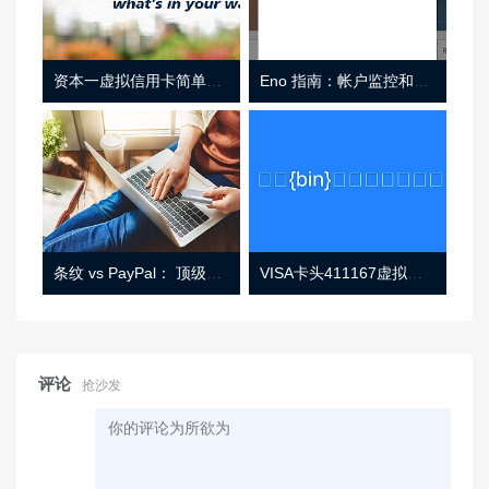
资本一虚拟信用卡简单介绍
Eno 指南：帐户监控和虚拟卡号
条纹 vs PayPal： 顶级功能， 定价 （和更多！
VISA卡头411167虚拟卡基础信息
评论
抢沙发