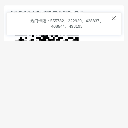
关注微信公众号@获取更多虚拟卡干货

热门卡段：555782、222929、428837、
408544、493193
© 2026
虚拟信用卡之家
本次查询请求：91 页面生成耗时：
1.98514 沪2546854号