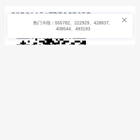
关注微信公众号@获取更多虚拟卡干货

热门卡段：555782、222929、428837、
408544、493193
© 2026
虚拟信用卡之家
本次查询请求：91 页面生成耗时：
6.30029 沪2546854号