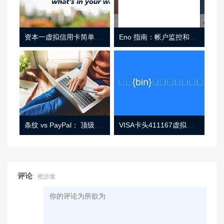
资本一虚拟信用卡简单介绍
Eno 指南：帐户监控和虚拟卡号
条纹 vs PayPal： 顶级功能， 定价 （和更多！
VISA卡头411167虚拟卡基础信息
评论
抢沙发