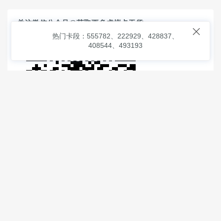
关注微信公众号@获取更多虚拟卡干货

热门卡段：555782、222929、428837、
408544、493193
© 2026
虚拟信用卡之家
本次查询请求：91 页面生成耗时：
1.33263 沪2546854号