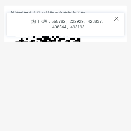
关注微信公众号@获取更多虚拟卡干货

热门卡段：555782、222929、428837、
408544、493193
© 2026
虚拟信用卡之家
本次查询请求：91 页面生成耗时：
1.46951 沪2546854号