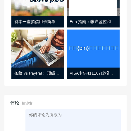
资本一虚拟信用卡简单介绍
Eno 指南：帐户监控和虚拟卡号
条纹 vs PayPal： 顶级功能， 定价 （和更多！
VISA卡头411167虚拟卡基础信息
评论
抢沙发