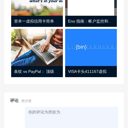
资本一虚拟信用卡简单介绍
Eno 指南：帐户监控和虚拟卡号
条纹 vs PayPal： 顶级功能， 定价 （和更多！
VISA卡头411167虚拟卡基础信息
评论
抢沙发