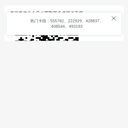
关注微信公众号@获取更多虚拟卡干货

热门卡段：555782、222929、428837、
408544、493193
© 2026
虚拟信用卡之家
本次查询请求：91 页面生成耗时：
1.70191 沪2546854号