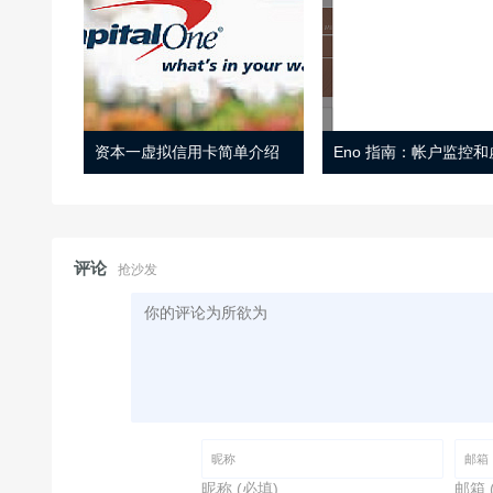
资本一虚拟信用卡简单介绍
评论
抢沙发
昵称 (必填)
邮箱 