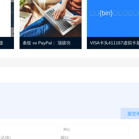
Eno 指南：帐户监控和虚拟卡号
条纹 vs PayPal： 顶级功能， 定价 （和更多！
提交
(必填)
网址