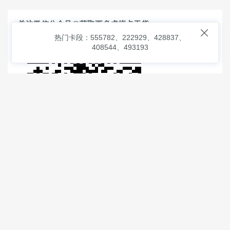
关注微信公众号@获取更多虚拟卡干货

热门卡段：555782、222929、428837、
408544、493193
© 2026
虚拟信用卡之家
本次查询请求：91 页面生成耗时：
0.93692 沪2546854号