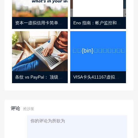
资本一虚拟信用卡简单介绍
Eno 指南：帐户监控和虚拟卡号
条纹 vs PayPal： 顶级功能， 定价 （和更多！
VISA卡头411167虚拟卡基础信息
评论
抢沙发