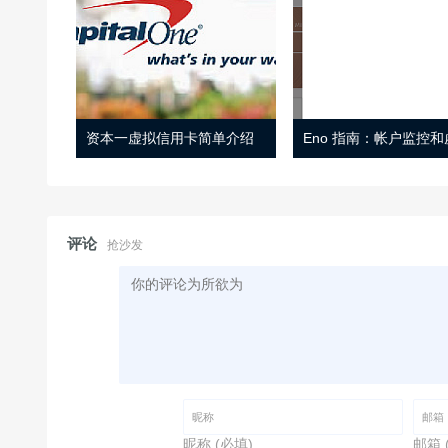
资本一虚拟信用卡简单介绍
评论
抢沙发
昵称 (必填)
邮箱 