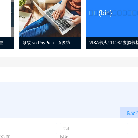
Eno 指南：帐户监控和虚拟卡号
条纹 vs PayPal： 顶级功能， 定价 （和更多！
提交
(必填)
网址