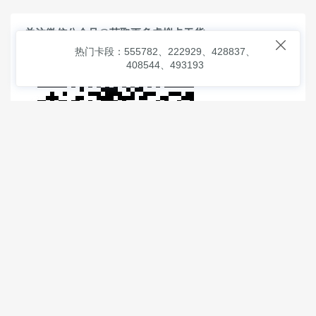
关注微信公众号@获取更多虚拟卡干货

热门卡段：555782、222929、428837、
408544、493193
© 2026
虚拟信用卡之家
本次查询请求：91 页面生成耗时：
0.85122 沪2546854号