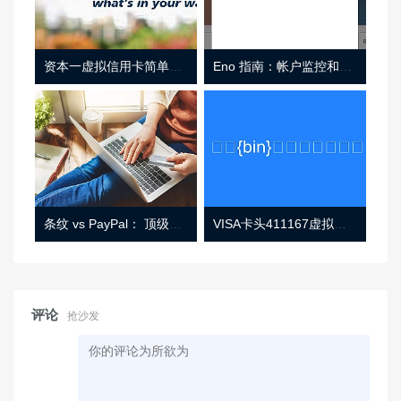
资本一虚拟信用卡简单介绍
Eno 指南：帐户监控和虚拟卡号
条纹 vs PayPal： 顶级功能， 定价 （和更多！
VISA卡头411167虚拟卡基础信息
评论
抢沙发