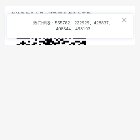
关注微信公众号@获取更多虚拟卡干货

热门卡段：555782、222929、428837、
408544、493193
© 2026
虚拟信用卡之家
本次查询请求：91 页面生成耗时：
1.02729 沪2546854号