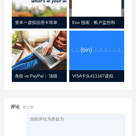
资本一虚拟信用卡简单介绍
Eno 指南：帐户监控和虚拟卡号
条纹 vs PayPal： 顶级功能， 定价 （和更多！
VISA卡头411167虚拟卡基础信息
评论
抢沙发