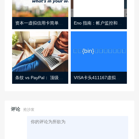
资本一虚拟信用卡简单介绍
Eno 指南：帐户监控和虚拟卡号
条纹 vs PayPal： 顶级功能， 定价 （和更多！
VISA卡头411167虚拟卡基础信息
评论
抢沙发