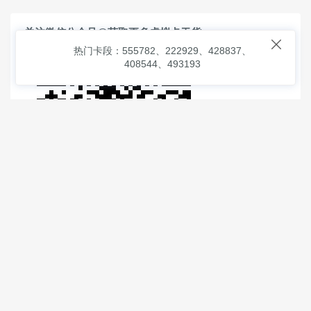
关注微信公众号@获取更多虚拟卡干货

热门卡段：555782、222929、428837、
408544、493193
© 2026
虚拟信用卡之家
本次查询请求：91 页面生成耗时：
1.32814 沪2546854号