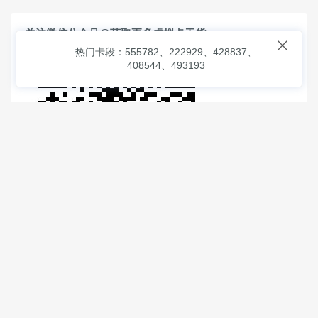
关注微信公众号@获取更多虚拟卡干货

热门卡段：555782、222929、428837、
408544、493193
© 2026
虚拟信用卡之家
本次查询请求：91 页面生成耗时：
1.19487 沪2546854号