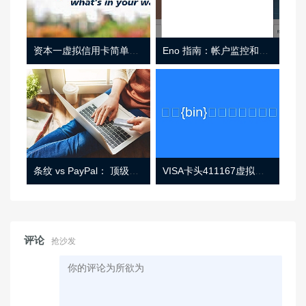
资本一虚拟信用卡简单介绍
Eno 指南：帐户监控和虚拟卡号
条纹 vs PayPal： 顶级功能， 定价 （和更多！
VISA卡头411167虚拟卡基础信息
评论
抢沙发