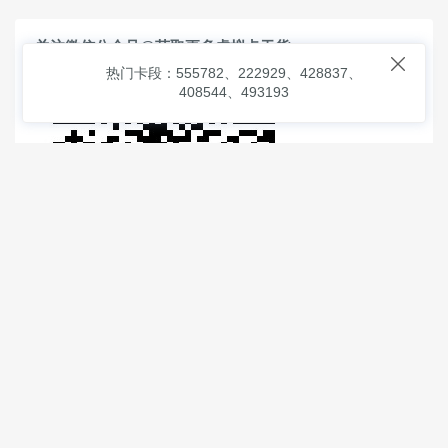
关注微信公众号@获取更多虚拟卡干货

热门卡段：555782、222929、428837、
408544、493193
© 2026
虚拟信用卡之家
本次查询请求：91 页面生成耗时：
2.71359 沪2546854号