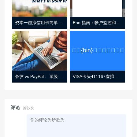
资本一虚拟信用卡简单介绍
Eno 指南：帐户监控和虚拟卡号
条纹 vs PayPal： 顶级功能， 定价 （和更多！
VISA卡头411167虚拟卡基础信息
评论
抢沙发