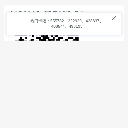
关注微信公众号@获取更多虚拟卡干货

热门卡段：555782、222929、428837、
408544、493193
© 2026
虚拟信用卡之家
本次查询请求：91 页面生成耗时：
2.84998 沪2546854号