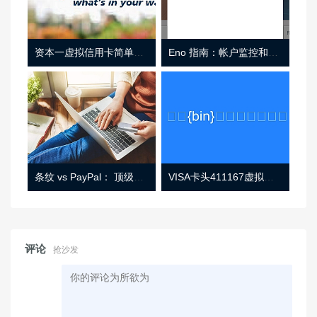
资本一虚拟信用卡简单介绍
Eno 指南：帐户监控和虚拟卡号
条纹 vs PayPal： 顶级功能， 定价 （和更多！
VISA卡头411167虚拟卡基础信息
评论
抢沙发