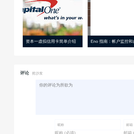
资本一虚拟信用卡简单介绍
评论
抢沙发
昵称 (必填)
邮箱 