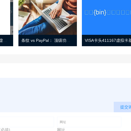
Eno 指南：帐户监控和虚拟卡号
条纹 vs PayPal： 顶级功能， 定价 （和更多！
提交
(必填)
网址