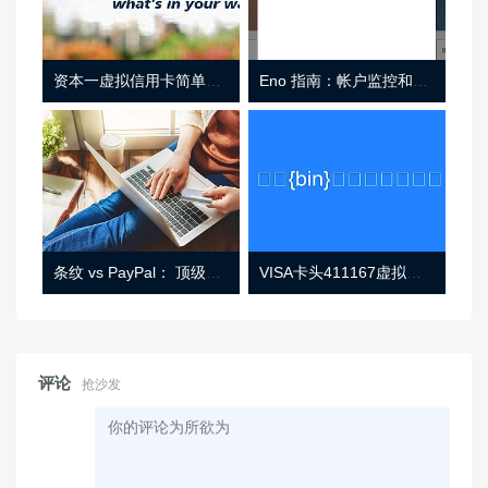
资本一虚拟信用卡简单介绍
Eno 指南：帐户监控和虚拟卡号
条纹 vs PayPal： 顶级功能， 定价 （和更多！
VISA卡头411167虚拟卡基础信息
评论
抢沙发