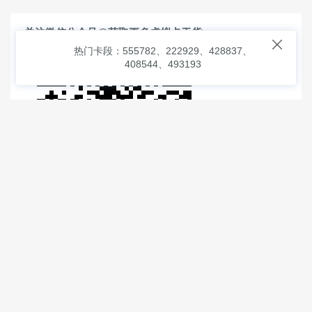
关注微信公众号@获取更多虚拟卡干货

热门卡段：555782、222929、428837、
408544、493193
© 2026
虚拟信用卡之家
本次查询请求：91 页面生成耗时：
1.02722 沪2546854号