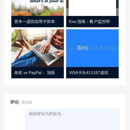
资本一虚拟信用卡简单介绍
Eno 指南：帐户监控和虚拟卡号
条纹 vs PayPal： 顶级功能， 定价 （和更多！
VISA卡头411167虚拟卡基础信息
评论
抢沙发