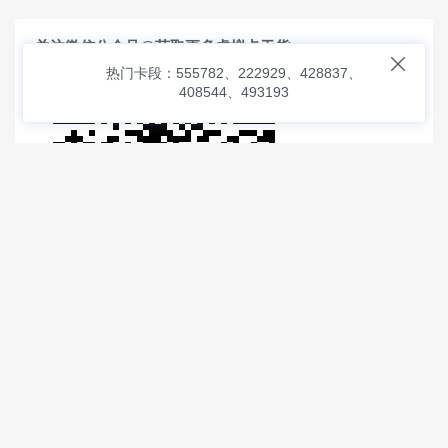
关注微信公众号@获取更多虚拟卡干货

热门卡段：555782、222929、428837、
408544、493193
© 2026
虚拟信用卡之家
本次查询请求：91 页面生成耗时：
4.50241 沪2546854号