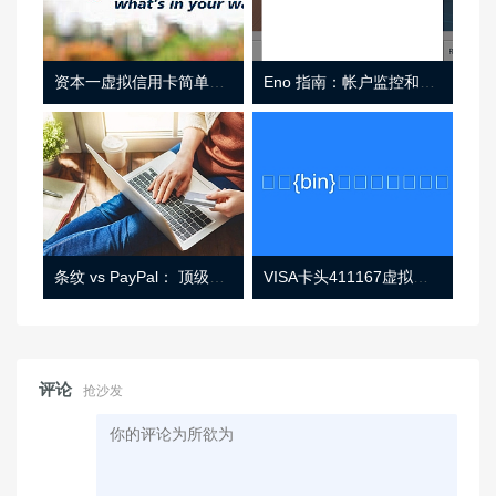
资本一虚拟信用卡简单介绍
Eno 指南：帐户监控和虚拟卡号
条纹 vs PayPal： 顶级功能， 定价 （和更多！
VISA卡头411167虚拟卡基础信息
评论
抢沙发