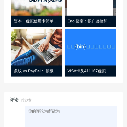
资本一虚拟信用卡简单介绍
Eno 指南：帐户监控和虚拟卡号
条纹 vs PayPal： 顶级功能， 定价 （和更多！
VISA卡头411167虚拟卡基础信息
评论
抢沙发