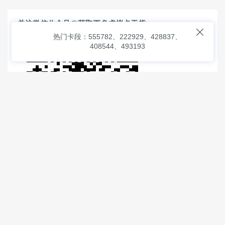
关注微信公众号@获取更多虚拟卡干货

热门卡段：555782、222929、428837、
408544、493193
© 2026
虚拟信用卡之家
本次查询请求：91 页面生成耗时：
1.72326 沪2546854号