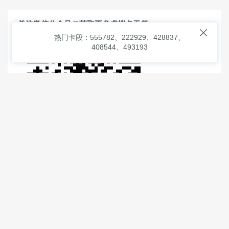
关注微信公众号@获取更多虚拟卡干货

热门卡段：555782、222929、428837、
408544、493193
© 2026
虚拟信用卡之家
本次查询请求：91 页面生成耗时：
2.85747 沪2546854号