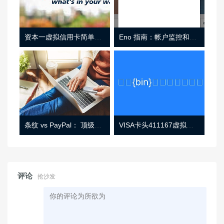
资本一虚拟信用卡简单介绍
Eno 指南：帐户监控和虚拟卡号
条纹 vs PayPal： 顶级功能， 定价 （和更多！
VISA卡头411167虚拟卡基础信息
评论
抢沙发