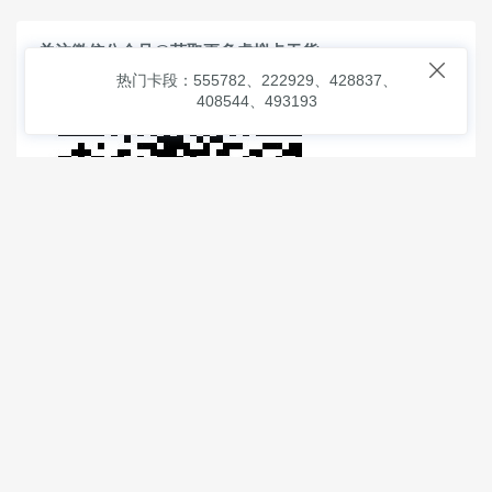
关注微信公众号@获取更多虚拟卡干货

热门卡段：555782、222929、428837、
408544、493193
© 2026
虚拟信用卡之家
本次查询请求：91 页面生成耗时：
0.94284 沪2546854号