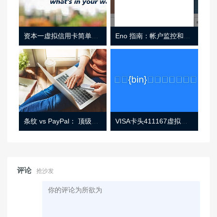
资本一虚拟信用卡简单介绍
Eno 指南：帐户监控和虚拟卡号
条纹 vs PayPal： 顶级功能， 定价 （和更多！
VISA卡头411167虚拟卡基础信息
评论
抢沙发