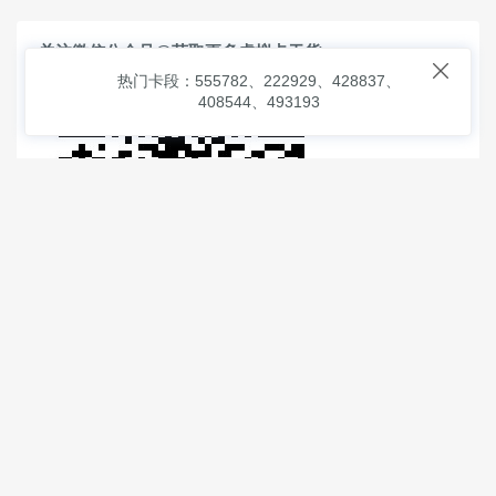
关注微信公众号@获取更多虚拟卡干货

热门卡段：555782、222929、428837、
408544、493193
© 2026
虚拟信用卡之家
本次查询请求：91 页面生成耗时：
2.15866 沪2546854号