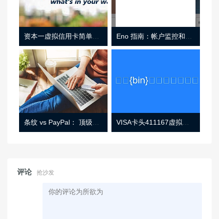
资本一虚拟信用卡简单介绍
Eno 指南：帐户监控和虚拟卡号
条纹 vs PayPal： 顶级功能， 定价 （和更多！
VISA卡头411167虚拟卡基础信息
评论
抢沙发