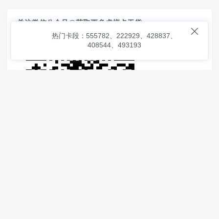
关注微信公众号@获取更多虚拟卡干货

热门卡段：555782、222929、428837、
408544、493193
© 2026
虚拟信用卡之家
本次查询请求：91 页面生成耗时：
0.98946 沪2546854号