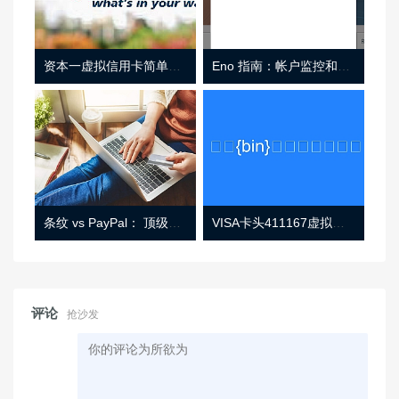
资本一虚拟信用卡简单介绍
Eno 指南：帐户监控和虚拟卡号
条纹 vs PayPal： 顶级功能， 定价 （和更多！
VISA卡头411167虚拟卡基础信息
评论
抢沙发