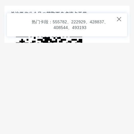
关注微信公众号@获取更多虚拟卡干货

热门卡段：555782、222929、428837、
408544、493193
© 2026
虚拟信用卡之家
本次查询请求：91 页面生成耗时：
0.93776 沪2546854号