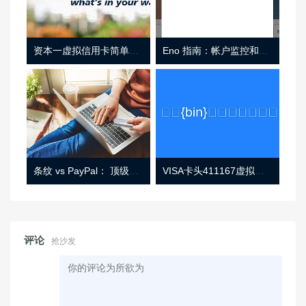
资本一虚拟信用卡简单介绍
Eno 指南：帐户监控和虚拟卡号
条纹 vs PayPal： 顶级功能， 定价 （和更多！
VISA卡头411167虚拟卡基础信息
评论
抢沙发