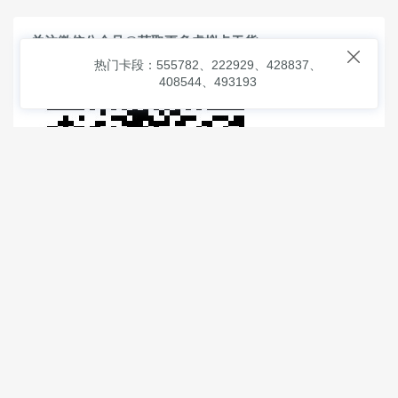
关注微信公众号@获取更多虚拟卡干货

热门卡段：555782、222929、428837、
408544、493193
© 2026
虚拟信用卡之家
本次查询请求：91 页面生成耗时：
0.91407 沪2546854号