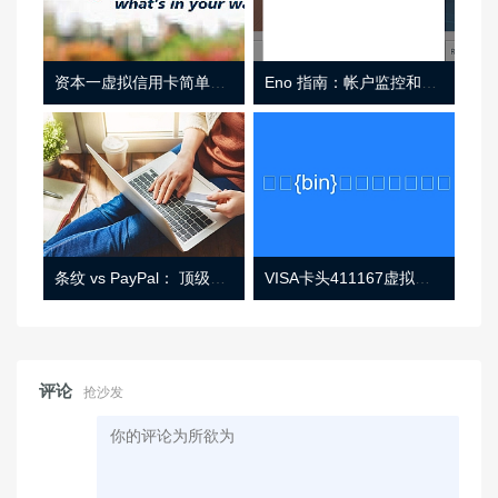
资本一虚拟信用卡简单介绍
Eno 指南：帐户监控和虚拟卡号
条纹 vs PayPal： 顶级功能， 定价 （和更多！
VISA卡头411167虚拟卡基础信息
评论
抢沙发