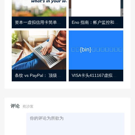
资本一虚拟信用卡简单介绍
Eno 指南：帐户监控和虚拟卡号
条纹 vs PayPal： 顶级功能， 定价 （和更多！
VISA卡头411167虚拟卡基础信息
评论
抢沙发