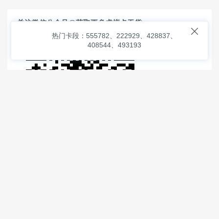
关注微信公众号@获取更多虚拟卡干货

热门卡段：555782、222929、428837、
408544、493193
© 2026
虚拟信用卡之家
本次查询请求：91 页面生成耗时：
1.27887 沪2546854号