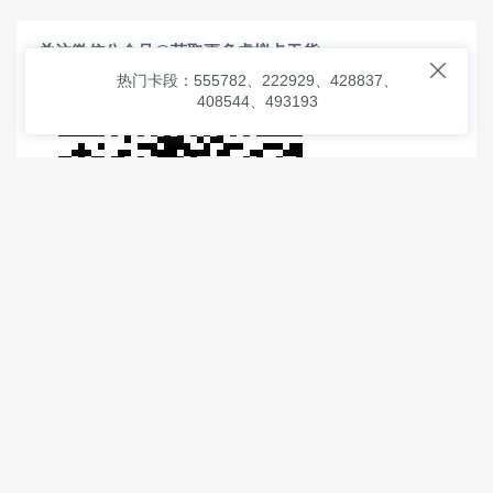
关注微信公众号@获取更多虚拟卡干货

热门卡段：555782、222929、428837、
408544、493193
© 2026
虚拟信用卡之家
本次查询请求：91 页面生成耗时：
2.10770 沪2546854号