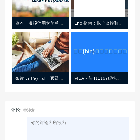
资本一虚拟信用卡简单介绍
Eno 指南：帐户监控和虚拟卡号
条纹 vs PayPal： 顶级功能， 定价 （和更多！
VISA卡头411167虚拟卡基础信息
评论
抢沙发